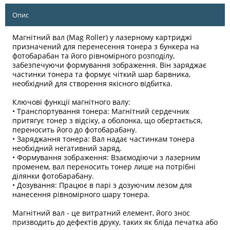
Опис
Магнітний вал (Mag Roller) у лазерному картриджі
призначений для перенесення тонера з бункера на
фотобарабан та його рівномірного розподілу,
забезпечуючи формування зображення. Він заряджає
частинки тонера та формує чіткий шар барвника,
необхідний для створення якісного відбитка.
Ключові функції магнітного валу:
• Транспортування тонера: Магнітний сердечник
притягує тонер з відсіку, а оболонка, що обертається,
переносить його до фотобарабану.
• Заряджання тонера: Вал надає частинкам тонера
необхідний негативний заряд.
• Формування зображення: Взаємодіючи з лазерним
променем, вал переносить тонер лише на потрібні
ділянки фотобарабану.
• Дозування: Працює в парі з дозуючим лезом для
нанесення рівномірного шару тонера.
Магнітний вал - це витратний елемент, його знос
призводить до дефектів друку, таких як бліда печатка або