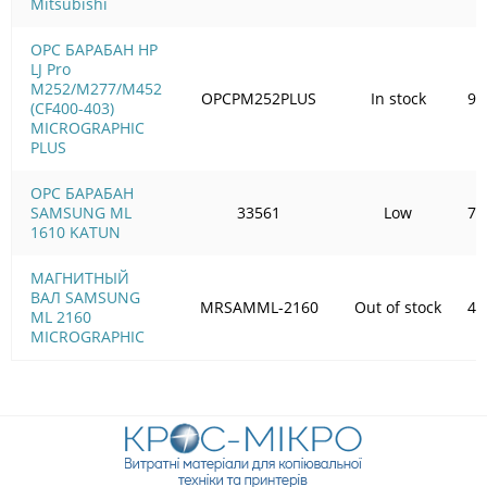
Mitsubishi
OPC БАРАБАН HP
LJ Pro
M252/M277/M452
OPCPM252PLUS
In stock
99
(CF400-403)
MICROGRAPHIC
PLUS
OPC БАРАБАН
SAMSUNG ML
33561
Low
77
1610 KATUN
МАГНИТНЫЙ
ВАЛ SAMSUNG
MRSAMML-2160
Out of stock
46
ML 2160
MICROGRAPHIC