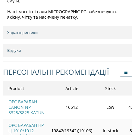
смуги.
Наші магнітні вали MICROGRAPHIC PG забезпечують
якісну, чітку та насичену печатку.
Характеристики
Відгуки
ПЕРСОНАЛЬНІ РЕКОМЕНДАЦІЇ
Product
Article
Stock
OPC БАРАБАН
CANON NP
16512
Low
432
3325/3825 KATUN
OPC БАРАБАН HP
LJ 1010/1012
19842(19342)(19106)
In stock
83