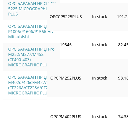
OPC БАРАБАН HP CLJ CP
5225 MICROGRAPHIC
PLUS
OPCCP5225PLUS
In stock
191.25
OPC БАРАБАН HP LJ
P1006/Р1606/Р1566 HD
Mitsubishi
19346
In stock
82.45
OPC БАРАБАН HP LJ Pro
M252/M277/M452
(CF400-403)
MICROGRAPHIC PLUS
OPC БАРАБАН HP LJ Pro
OPCPM252PLUS
In stock
98.18
M402d/426d/M427/M506
(CF226A/CF228A/CF287A)
MICROGRAPHIC PLUS
OPCPM402PLUS
In stock
74.38