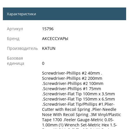
Характеристики
Артикул
15796
Бренд
АКСЕССУАРЫ
Производитель
KATUN
Базовая
единица
0
Screwdriver-Phillips #2 40mm .
Screwdriver-Phillips #2 200mm
.Screwdriver-Phillips #2 100mm
.Screwdriver-Phillips #1 75mm
.Screwdriver-Flat Tip 100mm x 3.5mm
.Screwdriver-Flat Tip 150mm x 6.5mm
.Screwdriver-Flat Tip/Phillips #1.Plier-
Cutter with Recoil Spring .Plier-Needle
Nose With Recoil Spring .3M Vinyl/Plastic
Tape 1700 .Feeler Gauge-Metric 0.05-
1.00mm (1) Wrench Set-Metric Hex 1.5-