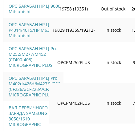
OPC БАРАБАН HP LJ 9000
19758 (19351)
Out of stock
26
Mitsubishi
OPC БАРАБАН HP LJ
P4014/4015/HP M630
19829 (19359/19212)
In stock
12
Mitsubishi
OPC БАРАБАН HP LJ Pro
M252/M277/M452
(CF400-403)
OPCPM252PLUS
In stock
97
MICROGRAPHIC PLUS
OPC БАРАБАН HP LJ Pro
M402d/426d/M427/M506
(CF226A/CF228A/CF287A)
MICROGRAPHIC PLUS
OPCPM402PLUS
In stock
73
ВАЛ ПЕРВИЧНОГО
ЗАРЯДА SAMSUNG ML
3050/1610
MICROGRAPHIC