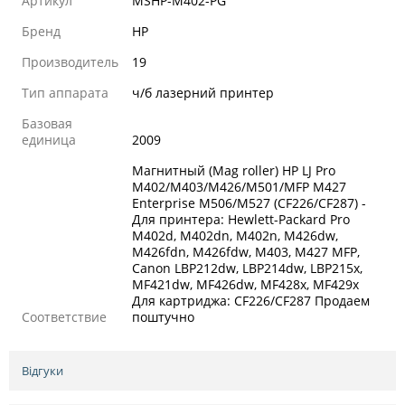
Артикул
MSHP-M402-PG
Бренд
HP
Производитель
19
Тип аппарата
ч/б лазерний принтер
Базовая
единица
2009
Магнитный (Mag roller) HP LJ Pro
M402/M403/M426/M501/MFP M427
Enterprise M506/M527 (CF226/CF287) -
Для принтера: Hewlett-Packard Pro
M402d, M402dn, M402n, M426dw,
M426fdn, M426fdw, M403, M427 MFP,
Canon LBP212dw, LBP214dw, LBP215x,
MF421dw, MF426dw, MF428x, MF429x
Для картриджа: CF226/CF287 Продаем
Соответствие
поштучно
Відгуки