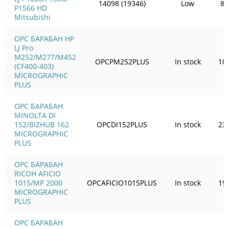
14098 (19346)
Low
86
Р1566 HD
Mitsubishi
OPC БАРАБАН HP
LJ Pro
M252/M277/M452
OPCPM252PLUS
In stock
10
(CF400-403)
MICROGRAPHIC
PLUS
OPC БАРАБАН
MINOLTA DI
152/BIZHUB 162
OPCDI152PLUS
In stock
23
MICROGRAPHIC
PLUS
OPC БАРАБАН
RICOH AFICIO
1015/MP 2000
OPCAFICIO1015PLUS
In stock
19
MICROGRAPHIC
PLUS
OPC БАРАБАН