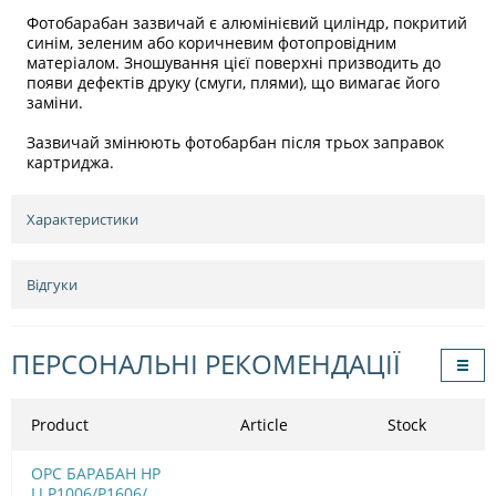
Фотобарабан зазвичай є алюмінієвий циліндр, покритий
синім, зеленим або коричневим фотопровідним
матеріалом. Зношування цієї поверхні призводить до
появи дефектів друку (смуги, плями), що вимагає його
заміни.
Зазвичай змінюють фотобарбан після трьох заправок
картриджа.
Характеристики
Відгуки
ПЕРСОНАЛЬНІ РЕКОМЕНДАЦІЇ
Product
Article
Stock
OPC БАРАБАН HP
LJ P1006/Р1606/