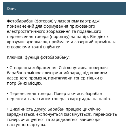
Опис
Фотобарабан (фотовал) у лазерному картриджі
призначений для формування прихованого
електростатичного зображення та подальшого
перенесення тонера (порошку) на папір. Він діє як
«розумне дзеркало», приймаючи лазерний промінь та
створюючи точні відбитки.
Ключові функції фотобарабану:
• Створення зображення: Світлочутлива поверхня
барабана змінює електричний заряд під впливом
лазерного променя, притягуючи тонер тільки в
потрібних місцях.
• Перенесення тонера: Повертаючись, барабан
переносить частинки тонера з картриджа на папір.
• Циклічність друку: Барабан працює циклічно:
заряджається, експонується (засвічується), переносить
тонер, очищується та заряджається заново для
наступного аркуша.