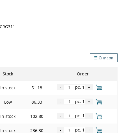
 CRG311
Список
Stock
Order
pc. 1
In stock
51.18
-
+
pc. 1
Low
86.33
-
+
pc. 1
In stock
102.80
-
+
pc. 1
In stock
236.30
-
+