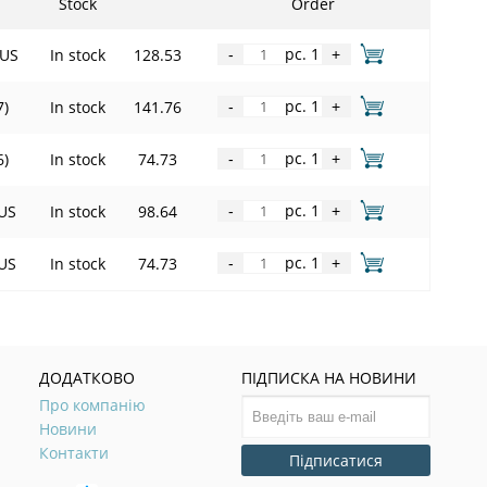
Stock
Order
pc. 1
LUS
In stock
128.53
-
+
pc. 1
7)
In stock
141.76
-
+
pc. 1
6)
In stock
74.73
-
+
pc. 1
US
In stock
98.64
-
+
pc. 1
US
In stock
74.73
-
+
ДОДАТКОВО
ПІДПИСКА НА НОВИНИ
Про компанію
Новини
Контакти
Підписатися