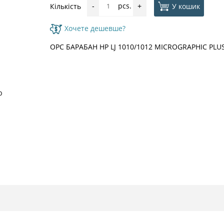
pcs.
У кошик
Кількість
-
+
Хочете дешевше?
OPC БАРАБАН HP LJ 1010/1012 MICROGRAPHIC PLU
ю