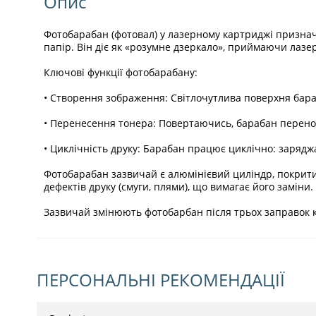
Опис
Фотобарабан (фотовал) у лазерному картриджі призна
папір. Він діє як «розумне дзеркало», приймаючи лазе
Ключові функції фотобарабану:
• Створення зображення: Світлочутлива поверхня бара
• Перенесення тонера: Повертаючись, барабан перено
• Циклічність друку: Барабан працює циклічно: зарядж
Фотобарабан зазвичай є алюмінієвий циліндр, покрит
дефектів друку (смуги, плями), що вимагає його заміни.
Зазвичай змінюють фотобарбан після трьох заправок 
ПЕРСОНАЛЬНІ РЕКОМЕНДАЦІЇ