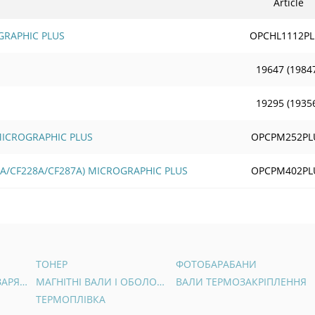
Article
GRAPHIC PLUS
OPCHL1112P
19647 (1984
19295 (1935
 MICROGRAPHIC PLUS
OPCPM252PL
6A/CF228A/CF287A) MICROGRAPHIC PLUS
OPCPM402PL
ТОНЕР
ФОТОБАРАБАНИ
ВАЛИ ПЕРВИННОГО ЗАРЯДУ
МАГНІТНІ ВАЛИ І ОБОЛОНКИ
ВАЛИ ТЕРМОЗАКРІПЛЕННЯ
ТЕРМОПЛІВКА