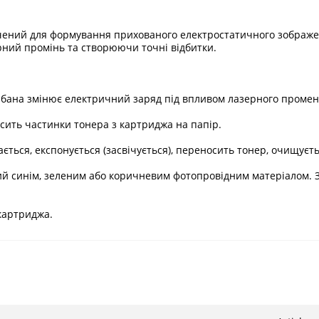
чений для формування прихованого електростатичного зображе
рний промінь та створюючи точні відбитки.
бана змінює електричний заряд під впливом лазерного променя
сить частинки тонера з картриджа на папір.
ається, експонується (засвічується), переносить тонер, очищуєт
ий синім, зеленим або коричневим фотопровідним матеріалом. З
картриджа.