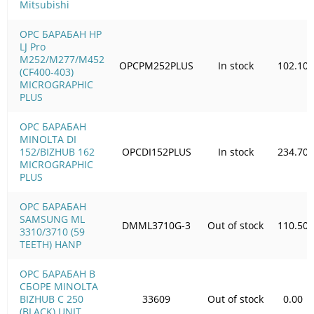
Mitsubishi
OPC БАРАБАН HP
LJ Pro
M252/M277/M452
OPCPM252PLUS
In stock
102.10
(CF400-403)
MICROGRAPHIC
PLUS
OPC БАРАБАН
MINOLTA DI
152/BIZHUB 162
OPCDI152PLUS
In stock
234.70
MICROGRAPHIC
PLUS
OPC БАРАБАН
SAMSUNG ML
DMML3710G-3
Out of stock
110.50
3310/3710 (59
TEETH) HANP
OPC БАРАБАН В
СБОРЕ MINOLTA
BIZHUB C 250
33609
Out of stock
0.00
(BLACK) UNIT