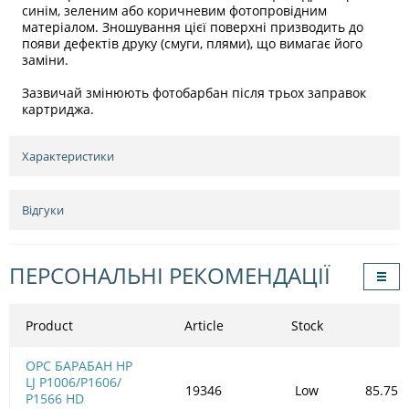
синім, зеленим або коричневим фотопровідним
матеріалом. Зношування цієї поверхні призводить до
появи дефектів друку (смуги, плями), що вимагає його
заміни.
Зазвичай змінюють фотобарбан після трьох заправок
картриджа.
Характеристики
Відгуки
ПЕРСОНАЛЬНІ РЕКОМЕНДАЦІЇ
Product
Article
Stock
OPC БАРАБАН HP
LJ P1006/Р1606/
19346
Low
85.75
Р1566 HD