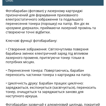
Опис
Фотобарабан (фотовал) у лазерному картриджі
призначений для формування прихованого
електростатичного зображення та подальшого
перенесення тонера (порошку) на папір. Він діє як
«розумне дзеркало», приймаючи лазерний промінь та
створюючи точні відбитки.
Ключові функції фотобарабану:
• Створення зображення: Світлочутлива поверхня
барабана змінює електричний заряд під впливом
лазерного променя, притягуючи тонер тільки в
потрібних місцях.
• Перенесення тонера: Повертаючись, барабан
переносить частинки тонера з картриджа на папір.
• Циклічність друку: Барабан працює циклічно:
заряджається, експонується (засвічується), переносить
тонер, очищується та заряджається заново для
наступного аркуша.
Фотобарабан зазвичай є алюмінієвий циліндр, покритий