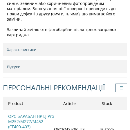
синім, зеленим або коричневим фотопровідним
матеріалом. Зношування цієї поверхні призводить до
появи дефектів друку (смуги, плями), що вимагає його
заміни.
Зазвичай змінюють фотобарбан після трьох заправок
картриджа.
Характеристики
Відгуки
ПЕРСОНАЛЬНІ РЕКОМЕНДАЦІЇ
Product
Article
Stock
OPC БАРАБАН HP LJ Pro
M252/M277/M452
(CF400-403)
OPCPM252PLUS
In stock
9