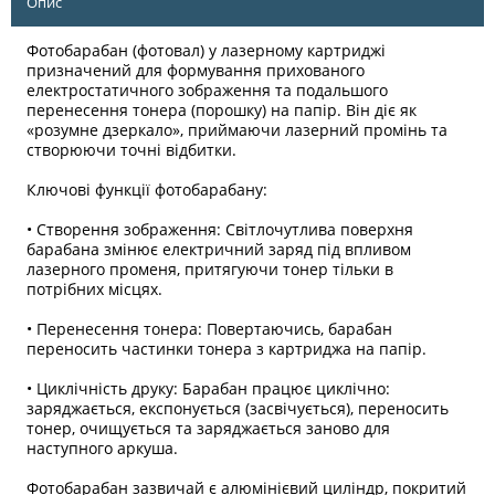
Опис
Фотобарабан (фотовал) у лазерному картриджі
призначений для формування прихованого
електростатичного зображення та подальшого
перенесення тонера (порошку) на папір. Він діє як
«розумне дзеркало», приймаючи лазерний промінь та
створюючи точні відбитки.
Ключові функції фотобарабану:
• Створення зображення: Світлочутлива поверхня
барабана змінює електричний заряд під впливом
лазерного променя, притягуючи тонер тільки в
потрібних місцях.
• Перенесення тонера: Повертаючись, барабан
переносить частинки тонера з картриджа на папір.
• Циклічність друку: Барабан працює циклічно:
заряджається, експонується (засвічується), переносить
тонер, очищується та заряджається заново для
наступного аркуша.
Фотобарабан зазвичай є алюмінієвий циліндр, покритий