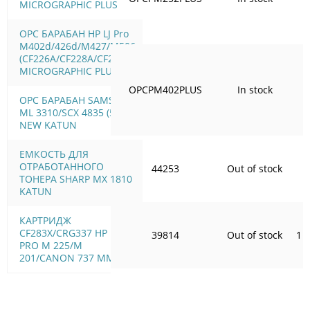
MICROGRAPHIC PLUS
OPC БАРАБАН HP LJ Pro
M402d/426d/M427/M506
(CF226A/CF228A/CF287A)
MICROGRAPHIC PLUS
OPCPM402PLUS
In stock
7
OPC БАРАБАН SAMSUNG
ML 3310/SCX 4835 (59T)
NEW KATUN
ЕМКОСТЬ ДЛЯ
ОТРАБОТАННОГО
44253
Out of stock
5
ТОНЕРА SHARP MX 1810
KATUN
КАРТРИДЖ
CF283X/CRG337 HP LJ
39814
Out of stock
1 
PRO M 225/M
201/CANON 737 MMC