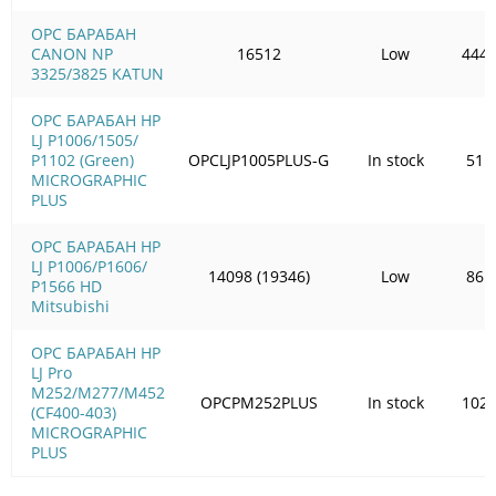
OPC БАРАБАН
CANON NP
16512
Low
444.
3325/3825 KATUN
OPC БАРАБАН HP
LJ P1006/1505/
Р1102 (Green)
OPCLJP1005PLUS-G
In stock
51.
MICROGRAPHIC
PLUS
OPC БАРАБАН HP
LJ P1006/Р1606/
14098 (19346)
Low
86.
Р1566 HD
Mitsubishi
OPC БАРАБАН HP
LJ Pro
M252/M277/M452
OPCPM252PLUS
In stock
102.
(CF400-403)
MICROGRAPHIC
PLUS