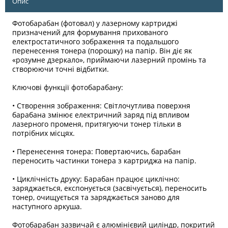
Опис
Фотобарабан (фотовал) у лазерному картриджі
призначений для формування прихованого
електростатичного зображення та подальшого
перенесення тонера (порошку) на папір. Він діє як
«розумне дзеркало», приймаючи лазерний промінь та
створюючи точні відбитки.
Ключові функції фотобарабану:
• Створення зображення: Світлочутлива поверхня
барабана змінює електричний заряд під впливом
лазерного променя, притягуючи тонер тільки в
потрібних місцях.
• Перенесення тонера: Повертаючись, барабан
переносить частинки тонера з картриджа на папір.
• Циклічність друку: Барабан працює циклічно:
заряджається, експонується (засвічується), переносить
тонер, очищується та заряджається заново для
наступного аркуша.
Фотобарабан зазвичай є алюмінієвий циліндр, покритий