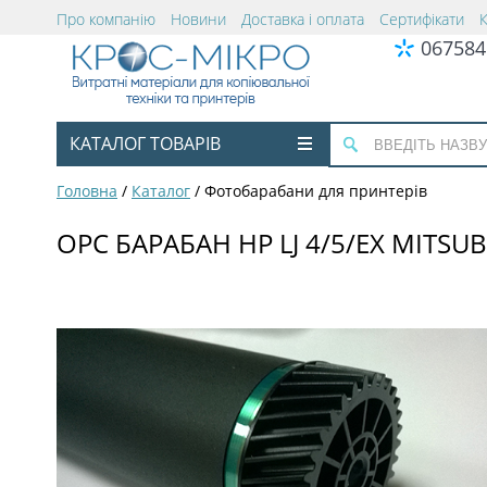
Про компанію
Новини
Доставка і оплата
Сертифікати
067584
КАТАЛОГ ТОВАРІВ
Головна
/
Каталог
/
Фотобарабани для принтерів
OPC БАРАБАН HP LJ 4/5/EX MITSUB