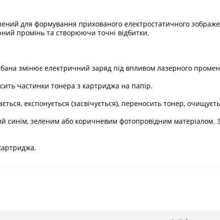
чений для формування прихованого електростатичного зображе
рний промінь та створюючи точні відбитки.
бана змінює електричний заряд під впливом лазерного променя
сить частинки тонера з картриджа на папір.
ається, експонується (засвічується), переносить тонер, очищуєт
ий синім, зеленим або коричневим фотопровідним матеріалом. З
картриджа.