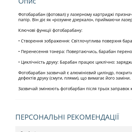
Опис
Фотобарабан (фотовал) у лазерному картриджі призна
папір. Він діє як «розумне дзеркало», приймаючи лазе
Ключові функції фотобарабану:
• Створення зображення: Світлочутлива поверхня бара
• Перенесення тонера: Повертаючись, барабан перено
• Циклічність друку: Барабан працює циклічно: зарядж
Фотобарабан зазвичай є алюмінієвий циліндр, покрит
дефектів друку (смуги, плями), що вимагає його заміни.
Зазвичай змінюють фотобарбан після трьох заправок 
ПЕРСОНАЛЬНІ РЕКОМЕНДАЦІЇ