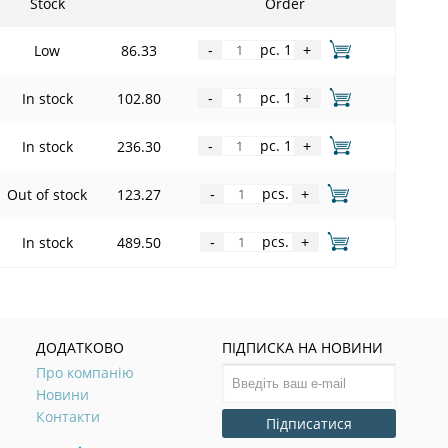
Stock
Order
pc. 1
Low
86.33
-
+
pc. 1
In stock
102.80
-
+
pc. 1
In stock
236.30
-
+
pcs.
Out of stock
123.27
-
+
pcs.
In stock
489.50
-
+
ДОДАТКОВО
ПІДПИСКА НА НОВИНИ
Про компанію
Новини
Контакти
Підписатися