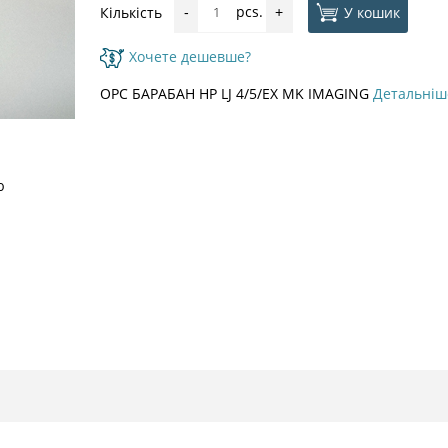
pcs.
У кошик
Кількість
-
+
Хочете дешевше?
OPC БАРАБАН HP LJ 4/5/EX MK IMAGING
Детальніш
ю