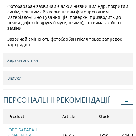
Фотобарабан зазвичай є алюмінієвий циліндр, покритий
синім, зеленим або коричневим фотопровідним
матеріалом. Зношування цієї поверхні призводить до
появи дефектів друку (смуги, плями), що вимагає його
заміни.
Зазвичай змінюють фотобарбан після трьох заправок
картриджа.
Характеристики
Відгуки
ПЕРСОНАЛЬНІ РЕКОМЕНДАЦІЇ
Product
Article
Stock
OPC БАРАБАН
CANON NP
16512
Low
444.00