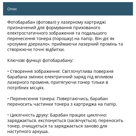
Опис
Фотобарабан (фотовал) у лазерному картриджі
призначений для формування прихованого
електростатичного зображення та подальшого
перенесення тонера (порошку) на папір. Він діє як
«розумне дзеркало», приймаючи лазерний промінь та
створюючи точні відбитки.
Ключові функції фотобарабану:
• Створення зображення: Світлочутлива поверхня
барабана змінює електричний заряд під впливом
лазерного променя, притягуючи тонер тільки в
потрібних місцях.
• Перенесення тонера: Повертаючись, барабан
переносить частинки тонера з картриджа на папір.
• Циклічність друку: Барабан працює циклічно:
заряджається, експонується (засвічується), переносить
тонер, очищується та заряджається заново для
наступного аркуша.