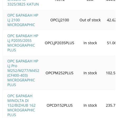
3325/3825 KATUN
OPC БАРАБАН HP
LJ 2100
OPCLJ2100
Out of stock
42.62
MICROGRAPHIC
OPC БАРАБАН HP
LJ P2035/2055
OPCLJP2035PLUS
In stock
51.06
MICROGRAPHIC
PLUS
OPC БАРАБАН HP
LJ Pro
M252/M277/M452
OPCPM252PLUS
In stock
102.56
(CF400-403)
MICROGRAPHIC
PLUS
OPC БАРАБАН
MINOLTA DI
152/BIZHUB 162
OPCDI152PLUS
In stock
235.76
MICROGRAPHIC
PLUS