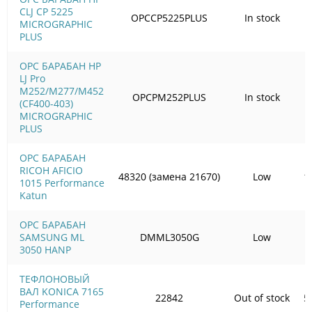
CLJ CP 5225
OPCCP5225PLUS
In stock
MICROGRAPHIC
PLUS
OPC БАРАБАН HP
LJ Pro
M252/M277/M452
OPCPM252PLUS
In stock
(CF400-403)
MICROGRAPHIC
PLUS
OPC БАРАБАН
RICOH AFICIO
48320 (замена 21670)
Low
1
1015 Performance
Katun
OPC БАРАБАН
SAMSUNG ML
DMML3050G
Low
3050 HANP
ТЕФЛОНОВЫЙ
ВАЛ KONICA 7165
22842
Out of stock
5
Performance