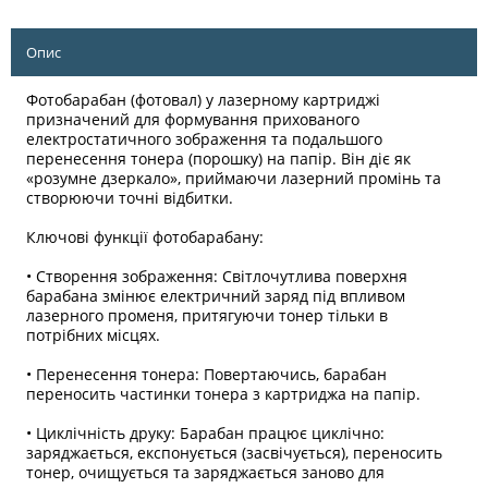
Опис
Фотобарабан (фотовал) у лазерному картриджі
призначений для формування прихованого
електростатичного зображення та подальшого
перенесення тонера (порошку) на папір. Він діє як
«розумне дзеркало», приймаючи лазерний промінь та
створюючи точні відбитки.
Ключові функції фотобарабану:
• Створення зображення: Світлочутлива поверхня
барабана змінює електричний заряд під впливом
лазерного променя, притягуючи тонер тільки в
потрібних місцях.
• Перенесення тонера: Повертаючись, барабан
переносить частинки тонера з картриджа на папір.
• Циклічність друку: Барабан працює циклічно:
заряджається, експонується (засвічується), переносить
тонер, очищується та заряджається заново для