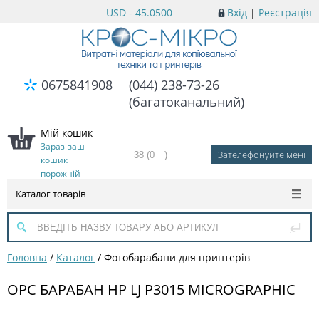
USD - 45.0500
Вхід
|
Реєстрація
0675841908
(044) 238-73-26
(багатоканальний)
Мій кошик
Зараз ваш
кошик
порожній
Каталог товарів
Головна
/
Каталог
/
Фотобарабани для принтерів
OPC БАРАБАН HP LJ P3015 MICROGRAPHIC