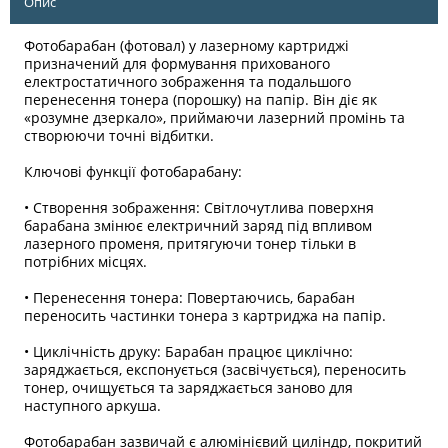
Опис
Фотобарабан (фотовал) у лазерному картриджі
призначений для формування прихованого
електростатичного зображення та подальшого
перенесення тонера (порошку) на папір. Він діє як
«розумне дзеркало», приймаючи лазерний промінь та
створюючи точні відбитки.
Ключові функції фотобарабану:
• Створення зображення: Світлочутлива поверхня
барабана змінює електричний заряд під впливом
лазерного променя, притягуючи тонер тільки в
потрібних місцях.
• Перенесення тонера: Повертаючись, барабан
переносить частинки тонера з картриджа на папір.
• Циклічність друку: Барабан працює циклічно:
заряджається, експонується (засвічується), переносить
тонер, очищується та заряджається заново для
наступного аркуша.
Фотобарабан зазвичай є алюмінієвий циліндр, покритий