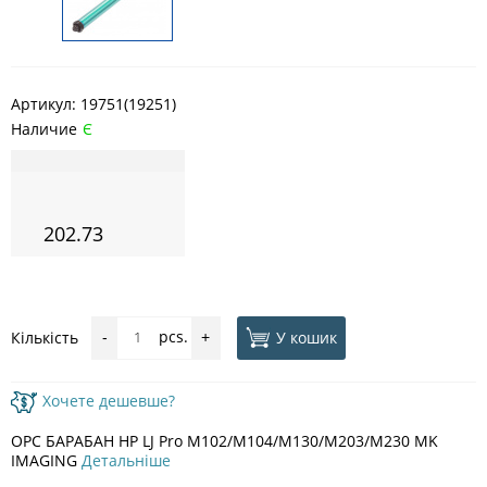
Артикул:
19751(19251)
Наличие
Є
202.73
pcs.
У кошик
Кількість
-
+
Хочете дешевше?
OPC БАРАБАН HP LJ Pro M102/M104/M130/M203/M230 MK
IMAGING
Детальніше