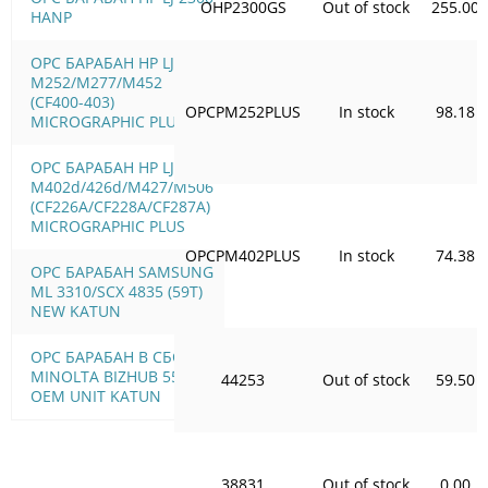
ОHP2300GS
Out of stock
255.00
HANP
OPC БАРАБАН HP LJ Pro
M252/M277/M452
(CF400-403)
OPCPM252PLUS
In stock
98.18
MICROGRAPHIC PLUS
OPC БАРАБАН HP LJ Pro
M402d/426d/M427/M506
(CF226A/CF228A/CF287A)
MICROGRAPHIC PLUS
OPCPM402PLUS
In stock
74.38
OPC БАРАБАН SAMSUNG
ML 3310/SCX 4835 (59T)
NEW KATUN
OPC БАРАБАН В СБОРЕ
MINOLTA BIZHUB 552
44253
Out of stock
59.50
OEM UNIT KATUN
38831
Out of stock
0.00