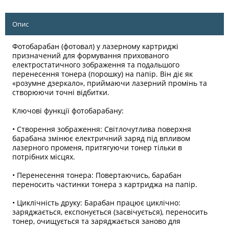
Опис
Фотобарабан (фотовал) у лазерному картриджі
призначений для формування прихованого
електростатичного зображення та подальшого
перенесення тонера (порошку) на папір. Він діє як
«розумне дзеркало», приймаючи лазерний промінь та
створюючи точні відбитки.
Ключові функції фотобарабану:
• Створення зображення: Світлочутлива поверхня
барабана змінює електричний заряд під впливом
лазерного променя, притягуючи тонер тільки в
потрібних місцях.
• Перенесення тонера: Повертаючись, барабан
переносить частинки тонера з картриджа на папір.
• Циклічність друку: Барабан працює циклічно:
заряджається, експонується (засвічується), переносить
тонер, очищується та заряджається заново для