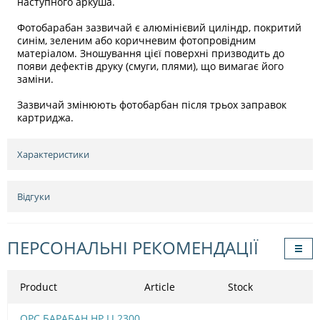
наступного аркуша.
Фотобарабан зазвичай є алюмінієвий циліндр, покритий
синім, зеленим або коричневим фотопровідним
матеріалом. Зношування цієї поверхні призводить до
появи дефектів друку (смуги, плями), що вимагає його
заміни.
Зазвичай змінюють фотобарбан після трьох заправок
картриджа.
Характеристики
Відгуки
ПЕРСОНАЛЬНІ РЕКОМЕНДАЦІЇ
Product
Article
Stock
OPC БАРАБАН HP LJ 2300