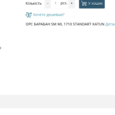
pcs.
У кошик
Кількість
-
+
Хочете дешевше?
OPC БАРАБАН SM ML 1710 STANDART KATUN
Дета
ю