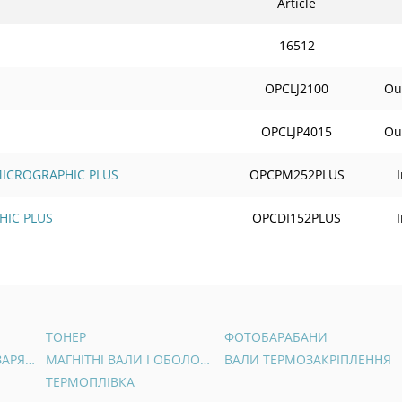
Article
16512
OPCLJ2100
Out
OPCLJP4015
Out
 MICROGRAPHIC PLUS
OPCPM252PLUS
HIC PLUS
OPCDI152PLUS
ТОНЕР
ФОТОБАРАБАНИ
ВАЛИ ПЕРВИННОГО ЗАРЯДУ
МАГНІТНІ ВАЛИ І ОБОЛОНКИ
ВАЛИ ТЕРМОЗАКРІПЛЕННЯ
ТЕРМОПЛІВКА