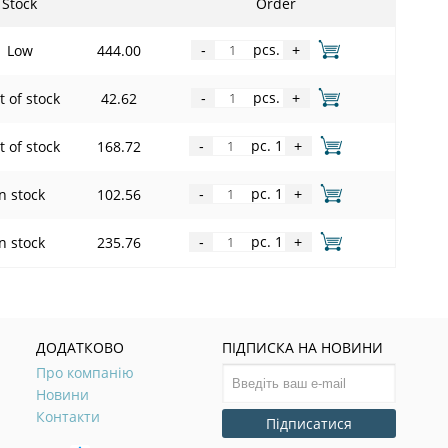
Stock
Order
pcs.
Low
444.00
-
+
pcs.
 of stock
42.62
-
+
pc. 1
 of stock
168.72
-
+
pc. 1
In stock
102.56
-
+
pc. 1
In stock
235.76
-
+
ДОДАТКОВО
ПІДПИСКА НА НОВИНИ
Про компанію
Новини
Контакти
Підписатися