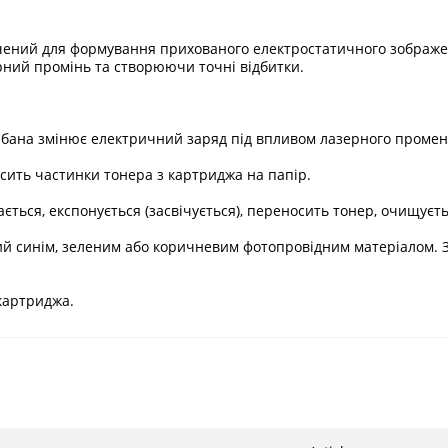
чений для формування прихованого електростатичного зображе
рний промінь та створюючи точні відбитки.
бана змінює електричний заряд під впливом лазерного променя
сить частинки тонера з картриджа на папір.
ається, експонується (засвічується), переносить тонер, очищуєт
ий синім, зеленим або коричневим фотопровідним матеріалом. З
картриджа.