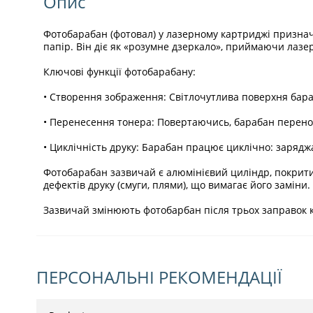
Опис
Фотобарабан (фотовал) у лазерному картриджі призна
папір. Він діє як «розумне дзеркало», приймаючи лазе
Ключові функції фотобарабану:
• Створення зображення: Світлочутлива поверхня бара
• Перенесення тонера: Повертаючись, барабан перено
• Циклічність друку: Барабан працює циклічно: зарядж
Фотобарабан зазвичай є алюмінієвий циліндр, покрит
дефектів друку (смуги, плями), що вимагає його заміни.
Зазвичай змінюють фотобарбан після трьох заправок 
ПЕРСОНАЛЬНІ РЕКОМЕНДАЦІЇ