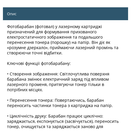
Опис
Фотобарабан (фотовал) у лазерному картриджі
призначений для формування прихованого
електростатичного зображення та подальшого
перенесення тонера (порошку) на папір. Він діє як
«розумне дзеркало», приймаючи лазерний промінь та
створюючи точні відбитки.
Ключові функції фотобарабану:
• Створення зображення: Світлочутлива поверхня
барабана змінює електричний заряд під впливом
лазерного променя, притягуючи тонер тільки в
потрібних місцях.
• Перенесення тонера: Повертаючись, барабан
переносить частинки тонера з картриджа на папір.
• Циклічність друку: Барабан працює циклічно:
заряджається, експонується (засвічується), переносить
тонер, очищується та заряджається заново для