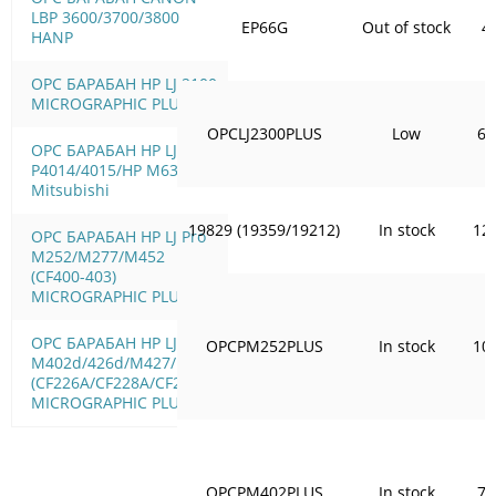
LBP 3600/3700/3800
EP66G
Out of stock
4
HANP
OPC БАРАБАН HP LJ 2100
MICROGRAPHIC PLUS
OPCLJ2300PLUS
Low
65
OPC БАРАБАН HP LJ
P4014/4015/HP M630
Mitsubishi
19829 (19359/19212)
In stock
12
OPC БАРАБАН HP LJ Pro
M252/M277/M452
(CF400-403)
MICROGRAPHIC PLUS
OPC БАРАБАН HP LJ Pro
OPCPM252PLUS
In stock
10
M402d/426d/M427/M506
(CF226A/CF228A/CF287A)
MICROGRAPHIC PLUS
OPCPM402PLUS
In stock
76