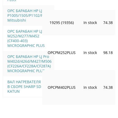
OPC БАРАБАН HP LJ
P1005/1505/Р1102/Р1566
Mitsubishi
19295 (19356)
In stock
74.38
OPC БАРАБАН HP LJ Pro
M252/M277/M452
(CF400-403)
MICROGRAPHIC PLUS
OPCPM252PLUS
In stock
98.18
OPC БАРАБАН HP LJ Pro
M402d/426d/M427/M506
(CF226A/CF228A/CF287A)
MICROGRAPHIC PLUS
ВАЛ НАГРЕВАТЕЛЯ 125K
В СБОРЕ SHARP SD 2060
OPCPM402PLUS
In stock
74.38
KATUN