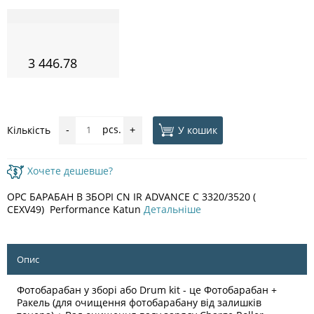
3 446.78
pcs.
У кошик
Кількість
-
+
Хочете дешевше?
OPC БАРАБАН В ЗБОРІ CN IR ADVANCE C 3320/3520 (
CEXV49) Performance Katun
Детальніше
Опис
Фотобарабан у зборі або Drum kit - це Фотобарабан +
Ракель (для очищення фотобарабану від залишків