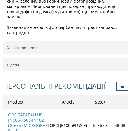
синім, зеленим або коричневим фотопровідним
матеріалом. Зношування цієї поверхні призводить до
появи дефектів друку (смуги, плями), що вимагає його
заміни.
Зазвичай змінюють фотобарбан після трьох заправок
картриджа.
Характеристики
Відгуки
ПЕРСОНАЛЬНІ РЕКОМЕНДАЦІЇ
Product
Article
Stock
OPC БАРАБАН HP LJ
P1006/1505/Р1102
(Green) MICROGRAPHIC
OPCLJP1005PLUS-G
In stock
48.88
PLUS