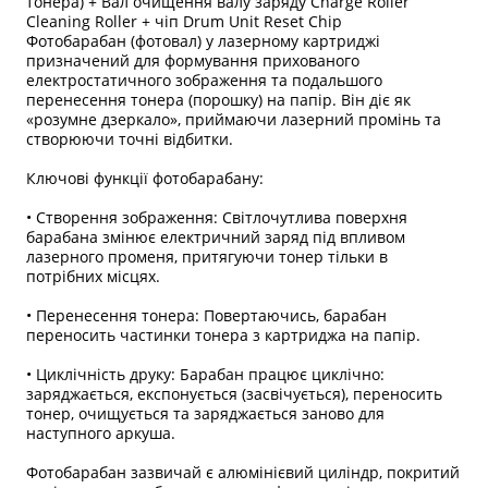
тонера) + Вал очищення валу заряду Charge Roller
Cleaning Roller + чіп Drum Unit Reset Chip
Фотобарабан (фотовал) у лазерному картриджі
призначений для формування прихованого
електростатичного зображення та подальшого
перенесення тонера (порошку) на папір. Він діє як
«розумне дзеркало», приймаючи лазерний промінь та
створюючи точні відбитки.
Ключові функції фотобарабану:
• Створення зображення: Світлочутлива поверхня
барабана змінює електричний заряд під впливом
лазерного променя, притягуючи тонер тільки в
потрібних місцях.
• Перенесення тонера: Повертаючись, барабан
переносить частинки тонера з картриджа на папір.
• Циклічність друку: Барабан працює циклічно:
заряджається, експонується (засвічується), переносить
тонер, очищується та заряджається заново для
наступного аркуша.
Фотобарабан зазвичай є алюмінієвий циліндр, покритий