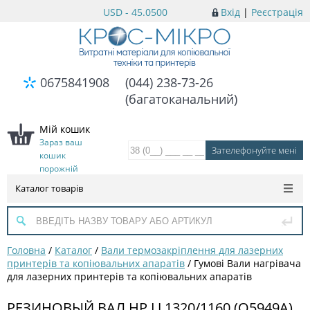
USD - 45.0500
Вхід
|
Реєстрація
0675841908
(044) 238-73-26
(багатоканальний)
Мій кошик
Зараз ваш
кошик
порожній
Каталог товарів
Головна
/
Каталог
/
Вали термозакріплення для лазерних
принтерів та копіювальних апаратів
/
Гумові Вали нагрівача
для лазерних принтерів та копіювальних апаратів
РЕЗИНОВЫЙ ВАЛ HP LJ 1320/1160 (Q5949A)