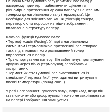
Основна мета гумового валу (притискного валу) у
лазерному принтері – забезпечити щільне та
рівномірне притискання аркуша паперу з нанесеним
тонером до нагрівального валу (термовузла). Це
необхідно для якісного запікання (фіксації) тонера,
перетворюючи порошок на міцне зображення,
вплавлене в структуру паперу.
Ключові функції гумового валу:
• Термофіксація (Fusing): У парі з нагрівальним
елементом і термоплівкою притискний вал створює
тиск, під впливом якого розплавлений тонер
впресовується в папір.
• Транспортування паперу: Він забезпечує протягування
аркуша через пічку (термовузол), запобігаючи
застряганню.
• Термостійкість: Гумовий вал виготовляється із
спеціальної термостійкої гуми, здатної витримувати
високі температури (понад 200°C).
У разі несправності гумового валу (наприклад, якщо він
став «лисим» або деформувався) тонер не закріплюється
на папері і зображення змащується.