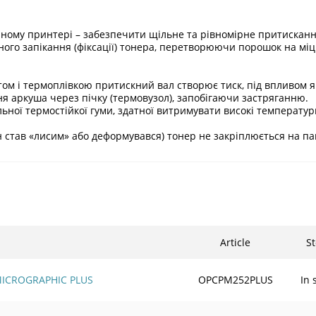
ерному принтері – забезпечити щільне та рівномірне притискан
існого запікання (фіксації) тонера, перетворюючи порошок на мі
ентом і термоплівкою притискний вал створює тиск, під впливом 
я аркуша через пічку (термовузол), запобігаючи застряганню.
льної термостійкої гуми, здатної витримувати високі температур
ін став «лисим» або деформувався) тонер не закріплюється на п
Article
St
 MICROGRAPHIC PLUS
OPCPM252PLUS
In 