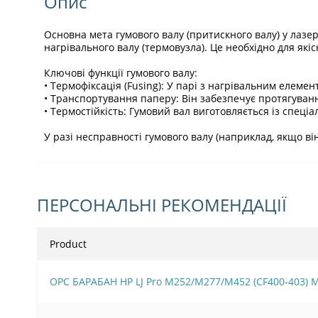
Опис
Основна мета гумового валу (притискного валу) у лаз
нагрівального валу (термовузла). Це необхідно для як
Ключові функції гумового валу:
• Термофіксація (Fusing): У парі з нагрівальним елем
• Транспортування паперу: Він забезпечує протягуванн
• Термостійкість: Гумовий вал виготовляється із спеціа
У разі несправності гумового валу (наприклад, якщо в
ПЕРСОНАЛЬНІ РЕКОМЕНДАЦІЇ
Product
OPC БАРАБАН HP LJ Pro M252/M277/M452 (CF400-403)