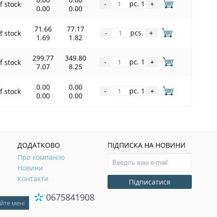
pc. 1
f stock
-
+
0.00
0.00
71.66
77.17
pcs.
f stock
-
+
1.69
1.82
299.77
349.80
pc. 1
f stock
-
+
7.07
8.25
0.00
0.00
pc. 1
f stock
-
+
0.00
0.00
ДОДАТКОВО
ПІДПИСКА НА НОВИНИ
Про компанію
Новини
Контакти
Підписатися
0675841908