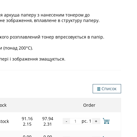
ня аркуша паперу з нанесеним тонером до
цне зображення, вплавлене в структуру паперу.
якого розплавлений тонер впресовується в папір.
и (понад 200°C).
апері і зображення змащується.
Список
ock
Order
91.16
97.94
pc. 1
stock
-
+
2.15
2.31
0.00
0.00