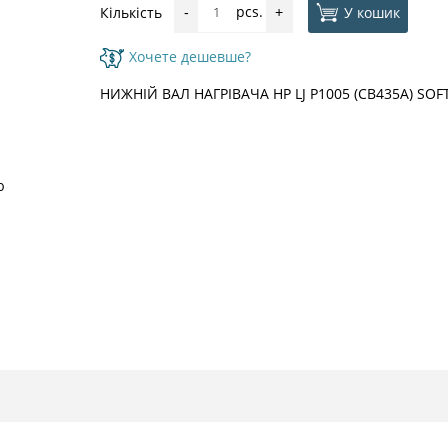
pcs.
У кошик
Кількість
-
+
Хочете дешевше?
НИЖНІЙ ВАЛ НАГРІВАЧА HP LJ P1005 (CB435A) SO
ю