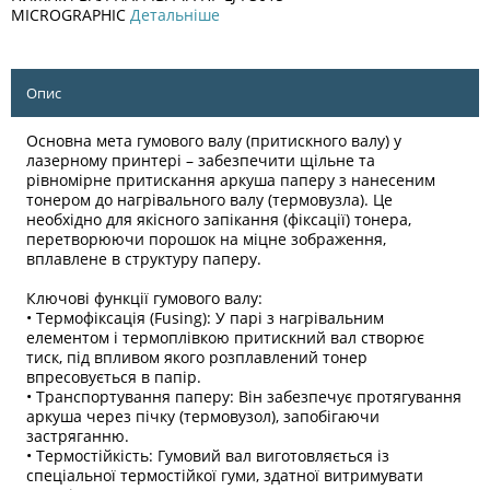
MICROGRAPHIC
Детальніше
Опис
Основна мета гумового валу (притискного валу) у
лазерному принтері – забезпечити щільне та
рівномірне притискання аркуша паперу з нанесеним
тонером до нагрівального валу (термовузла). Це
необхідно для якісного запікання (фіксації) тонера,
перетворюючи порошок на міцне зображення,
вплавлене в структуру паперу.
Ключові функції гумового валу:
• Термофіксація (Fusing): У парі з нагрівальним
елементом і термоплівкою притискний вал створює
тиск, під впливом якого розплавлений тонер
впресовується в папір.
• Транспортування паперу: Він забезпечує протягування
аркуша через пічку (термовузол), запобігаючи
застряганню.
• Термостійкість: Гумовий вал виготовляється із
спеціальної термостійкої гуми, здатної витримувати