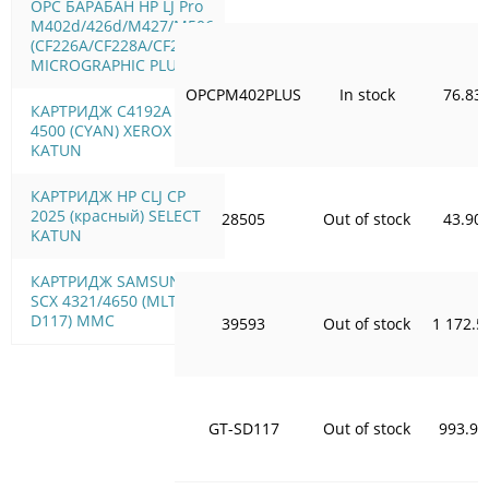
OPC БАРАБАН HP LJ Pro
M402d/426d/M427/M506
(CF226A/CF228A/CF287A)
MICROGRAPHIC PLUS
OPCPM402PLUS
In stock
76.83
КАРТРИДЖ C4192A HP LJ
4500 (CYAN) XEROX
KATUN
КАРТРИДЖ HP CLJ CP
2025 (красный) SELECT
28505
Out of stock
43.90
KATUN
КАРТРИДЖ SAMSUNG
SCX 4321/4650 (MLT-
D117) MMC
39593
Out of stock
1 172.5
GT-SD117
Out of stock
993.90