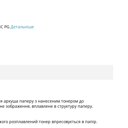
IC PG
Детальніше
ня аркуша паперу з нанесеним тонером до
цне зображення, вплавлене в структуру паперу.
якого розплавлений тонер впресовується в папір.