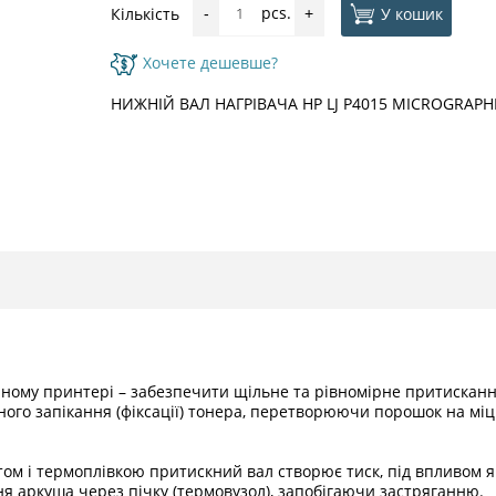
pcs.
У кошик
Кількість
-
+
Хочете дешевше?
НИЖНІЙ ВАЛ НАГРІВАЧА HP LJ P4015 MICROGRAPH
ерному принтері – забезпечити щільне та рівномірне притискан
існого запікання (фіксації) тонера, перетворюючи порошок на мі
ентом і термоплівкою притискний вал створює тиск, під впливом 
я аркуша через пічку (термовузол), запобігаючи застряганню.