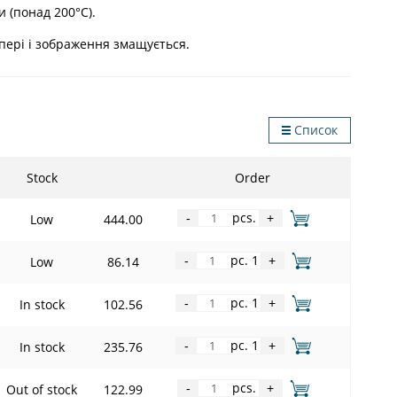
и (понад 200°C).
апері і зображення змащується.
Список
Stock
Order
pcs.
Low
444.00
-
+
pc. 1
Low
86.14
-
+
pc. 1
In stock
102.56
-
+
pc. 1
In stock
235.76
-
+
pcs.
Out of stock
122.99
-
+