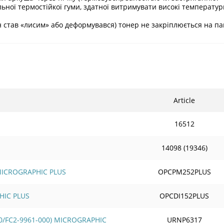
льної термостійкої гуми, здатної витримувати високі температур
ін став «лисим» або деформувався) тонер не закріплюється на п
Article
16512
14098 (19346)
 MICROGRAPHIC PLUS
OPCPM252PLUS
HIC PLUS
OPCDI152PLUS
0/FC2-9961-000) MICROGRAPHIC
URNP6317