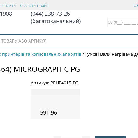
Контакти
Скачати прайс
US
1908
(044) 238-73-26
(багатоканальний)
 принтерів та копіювальних апаратів
/
Гумові Вали нагрівача д
364) MICROGRAPHIC PG
Артикул:
PRHP4015-PG
591.96