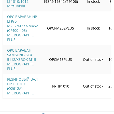
LJ 1010/1012
19842(19342)(19106)
In stock
83
Mitsubishi
OPC БАРАБАН HP
LJ Pro
M252/M277/M452
OPCPM252PLUS
In stock
100
(CF400-403)
MICROGRAPHIC
PLUS
OPC БАРАБАН
SAMSUNG SCX
5112/XEROX M15
OPCM15PLUS
Out of stock
105
MICROGRAPHIC
PLUS
РЕЗИНОВЫЙ ВАЛ
HP LJ 1010
PRHP1010
Out of stock
257
(Q2612A)
MICROGRAPHIC