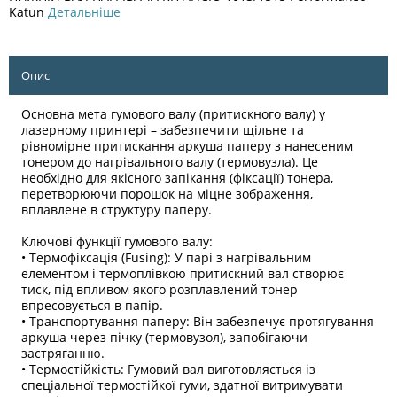
Katun
Детальніше
Опис
Основна мета гумового валу (притискного валу) у
лазерному принтері – забезпечити щільне та
рівномірне притискання аркуша паперу з нанесеним
тонером до нагрівального валу (термовузла). Це
необхідно для якісного запікання (фіксації) тонера,
перетворюючи порошок на міцне зображення,
вплавлене в структуру паперу.
Ключові функції гумового валу:
• Термофіксація (Fusing): У парі з нагрівальним
елементом і термоплівкою притискний вал створює
тиск, під впливом якого розплавлений тонер
впресовується в папір.
• Транспортування паперу: Він забезпечує протягування
аркуша через пічку (термовузол), запобігаючи
застряганню.
• Термостійкість: Гумовий вал виготовляється із
спеціальної термостійкої гуми, здатної витримувати