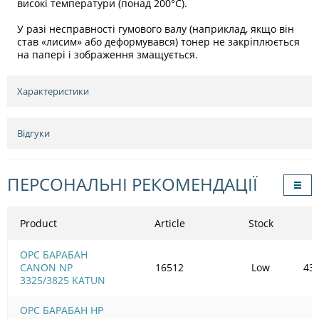
високі температури (понад 200°C).
У разі несправності гумового валу (наприклад, якщо він
став «лисим» або деформувався) тонер не закріплюється
на папері і зображення змащується.
Характеристики
Відгуки
ПЕРСОНАЛЬНІ РЕКОМЕНДАЦІЇ
Product
Article
Stock
OPC БАРАБАН
CANON NP
16512
Low
435
3325/3825 KATUN
OPC БАРАБАН HP