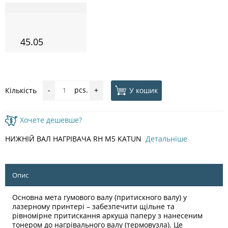
45.05
pcs.
У кошик
Кількість
-
+
Хочете дешевше?
НИЖНІЙ ВАЛ НАГРІВАЧА RH M5 KATUN
Детальніше
Опис
Основна мета гумового валу (притискного валу) у
лазерному принтері – забезпечити щільне та
рівномірне притискання аркуша паперу з нанесеним
тонером до нагрівального валу (термовузла). Це