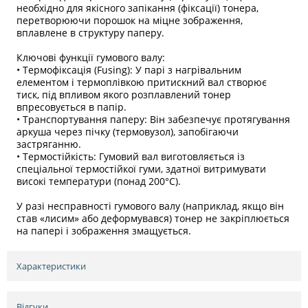
необхідно для якісного запікання (фіксації) тонера,
перетворюючи порошок на міцне зображення,
вплавлене в структуру паперу.
Ключові функції гумового валу:
• Термофіксація (Fusing): У парі з нагрівальним
елементом і термоплівкою притискний вал створює
тиск, під впливом якого розплавлений тонер
впресовується в папір.
• Транспортування паперу: Він забезпечує протягування
аркуша через пічку (термовузол), запобігаючи
застряганню.
• Термостійкість: Гумовий вал виготовляється із
спеціальної термостійкої гуми, здатної витримувати
високі температури (понад 200°C).
У разі несправності гумового валу (наприклад, якщо він
став «лисим» або деформувався) тонер не закріплюється
на папері і зображення змащується.
Характеристики
Відгуки