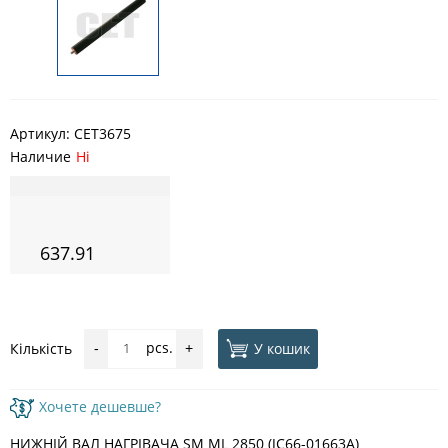
Артикул:
CET3675
Наличие
Ні
637.91
pcs.
У кошик
Кількість
-
+
Хочете дешевше?
НИЖНІЙ ВАЛ НАГРІВАЧА SM ML 2850 (JC66-01663A)