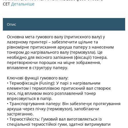
CET
Детальніше
Опис
Основна мета гумового валу (притискного валу) у
лазерному принтері – забезпечити щільне та
рівномірне притискання аркуша паперу з нанесеним
тонером до нагрівального валу (термовузла). Це
необхідно для якісного запікання (фіксації) тонера,
перетворюючи порошок на міцне зображення,
вплавлене в структуру паперу.
Ключові функції гумового валу:
• Термофіксація (Fusing): У парі з нагрівальним
елементом і термоплівкою притискний вал створює
тиск, під впливом якого розплавлений тонер
впресовується в папір.
• Транспортування паперу: Він забезпечує протягування
аркуша через пічку (термовузол), запобігаючи
застряганню.
• Термостійкість: Гумовий вал виготовляється із
спеціальної термостійкої гуми, здатної витримувати