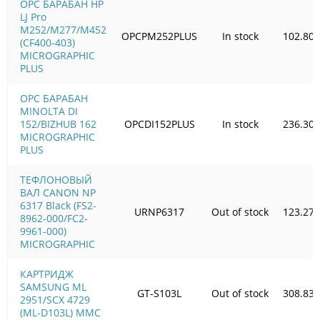
OPC БАРАБАН HP
LJ Pro
M252/M277/M452
OPCPM252PLUS
In stock
102.80
(CF400-403)
MICROGRAPHIC
PLUS
OPC БАРАБАН
MINOLTA DI
152/BIZHUB 162
OPCDI152PLUS
In stock
236.30
MICROGRAPHIC
PLUS
ТЕФЛОНОВЫЙ
ВАЛ CANON NP
6317 Black (FS2-
URNP6317
Out of stock
123.27
8962-000/FC2-
9961-000)
MICROGRAPHIC
КАРТРИДЖ
SAMSUNG ML
GT-S103L
Out of stock
308.83
2951/SCX 4729
(ML-D103L) MMC