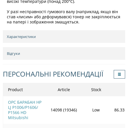
високі температури (понад 200°C).
У разі несправності гумового валу (наприклад, якщо він
став «лисим» або деформувався) тонер не закріплюється
на папері і зображення змащується.
Характеристики
Відгуки
ПЕРСОНАЛЬНІ РЕКОМЕНДАЦІЇ
Product
Article
Stock
OPC БАРАБАН HP
LJ P1006/Р1606/
14098 (19346)
Low
86.33
Р1566 HD
Mitsubishi