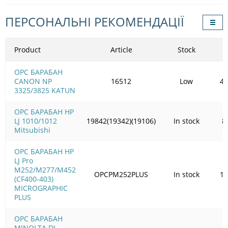
ПЕРСОНАЛЬНІ РЕКОМЕНДАЦІЇ
Product
Article
Stock
OPC БАРАБАН
CANON NP
16512
Low
43
3325/3825 KATUN
OPC БАРАБАН HP
LJ 1010/1012
19842(19342)(19106)
In stock
8
Mitsubishi
OPC БАРАБАН HP
LJ Pro
M252/M277/M452
OPCPM252PLUS
In stock
10
(CF400-403)
MICROGRAPHIC
PLUS
OPC БАРАБАН
MINOLTA DI