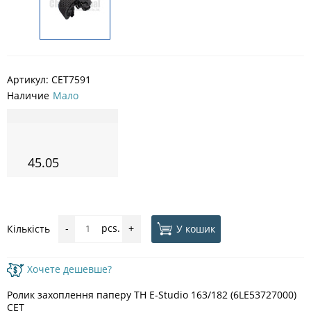
Артикул:
CET7591
Наличие
Мало
45.05
pcs.
У кошик
Кількість
-
+
Хочете дешевше?
Ролик захоплення паперу TH E-Studio 163/182 (6LE53727000)
CET