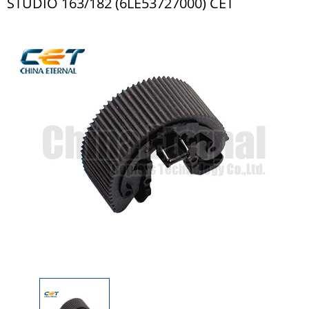
STUDIO 163/182 (6LE53727000) CET