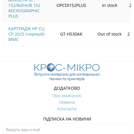
152/BIZHUB 162
OPCDI152PLUS
In stock
23
MICROGRAPHIC
PLUS
КАРТРИДЖ HP CLJ
CP 2025 (черный)
GT-H530AK
Out of stock
2 2
MMC
ДОДАТКОВО
Про компанію
Новини
Контакти
ПІДПИСКА НА НОВИНИ