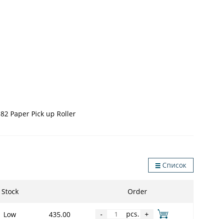
2 Paper Pick up Roller
Список
Stock
Order
pcs.
Low
435.00
-
+