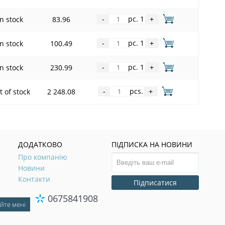
pc. 1
In stock
83.96
-
+
pc. 1
In stock
100.49
-
+
pc. 1
In stock
230.99
-
+
pcs.
 of stock
2 248.08
-
+
ДОДАТКОВО
ПІДПИСКА НА НОВИНИ
Про компанію
Новини
Контакти
Підписатися
0675841908