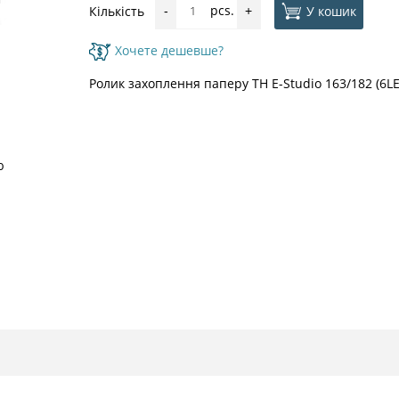
pcs.
У кошик
Кількість
-
+
Хочете дешевше?
Ролик захоплення паперу TH E-Studio 163/182 (6L
ю