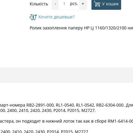
pcs.
У кошик
Кількість
-
+
Хочете дешевше?
Ролик захоплення паперу HP LJ 1160/1320/2100 
арт-номера RB2-2891-000, RL1-0540, RL1-0542, RB2-6304-000. Д
300, 2400, 2410, 2420, 2430, P2014, P2015, M2727.
астера, он подходит в нижний лоток так как в сборе RM1-6414-0
 2400, 2410, 2420, 2430, P2014, P2015, M2727