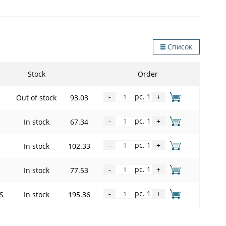
Список
Stock
Order
pc. 1
Out of stock
93.03
-
+
pc. 1
In stock
67.34
-
+
pc. 1
In stock
102.33
-
+
pc. 1
In stock
77.53
-
+
pc. 1
S
In stock
195.36
-
+