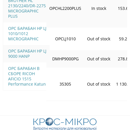
BROTHER HL
2130/2240/DR-2275
OPCHL2200PLUS
In stock
153.6
MICROGRAPHIC
PLUS
OPC БАРАБАН HP LJ
1010/1012
MICROGRAPHIC
OPCLJ1010
Out of stock
59.21
OPC БАРАБАН HP LJ
9000 HANP
DMHP9000PG
Out of stock
278.8
OPC БАРАБАН В
СБОРЕ RICOH
AFICIO 1515
Performance Katun
35305
Out of stock
1 130.