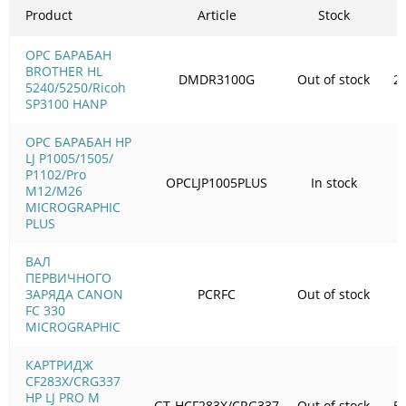
Product
Article
Stock
OPC БАРАБАН
BROTHER HL
DMDR3100G
Out of stock
2
5240/5250/Ricoh
SP3100 HANP
OPC БАРАБАН HP
LJ P1005/1505/
Р1102/Pro
OPCLJP1005PLUS
In stock
3
M12/M26
MICROGRAPHIC
PLUS
ВАЛ
ПЕРВИЧНОГО
ЗАРЯДА CANON
PCRFC
Out of stock
5
FC 330
MICROGRAPHIC
КАРТРИДЖ
CF283X/CRG337
HP LJ PRO M
GT-HCF283X/CRG337
Out of stock
5