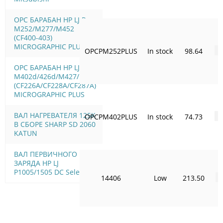
OPC БАРАБАН HP LJ Pro
M252/M277/M452
(CF400-403)
MICROGRAPHIC PLUS
OPCPM252PLUS
In stock
98.64
-
OPC БАРАБАН HP LJ Pro
M402d/426d/M427/M506
(CF226A/CF228A/CF287A)
MICROGRAPHIC PLUS
ВАЛ НАГРЕВАТЕЛЯ 125K
OPCPM402PLUS
In stock
74.73
-
В СБОРЕ SHARP SD 2060
KATUN
ВАЛ ПЕРВИЧНОГО
ЗАРЯДА HP LJ
P1005/1505 DC Select
14406
Low
213.50
-