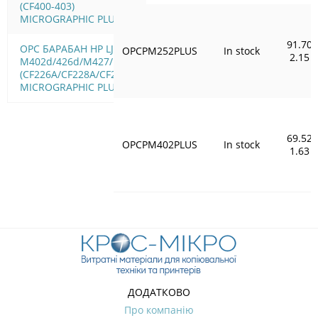
(CF400-403)
MICROGRAPHIC PLUS
91.70
OPC БАРАБАН HP LJ Pro
OPCPM252PLUS
In stock
2.15
M402d/426d/M427/M506
(CF226A/CF228A/CF287A)
MICROGRAPHIC PLUS
69.52
OPCPM402PLUS
In stock
1.63
ДОДАТКОВО
Про компанію