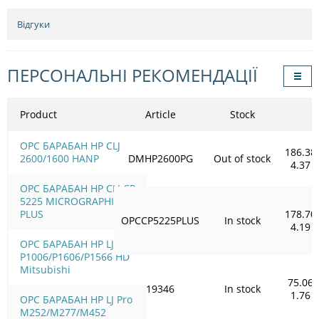
Відгуки
ПЕРСОНАЛЬНІ РЕКОМЕНДАЦІЇ
Product
Article
Stock
OPC БАРАБАН HP CLJ
186.38
2600/1600 HANP
DMHP2600PG
Out of stock
4.37
OPC БАРАБАН HP CLJ CP
5225 MICROGRAPHIC
PLUS
178.70
OPCCP5225PLUS
In stock
4.19
OPC БАРАБАН HP LJ
P1006/Р1606/Р1566 HD
Mitsubishi
75.06
19346
In stock
1.76
OPC БАРАБАН HP LJ Pro
M252/M277/M452