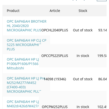
Product
Article
Stock
OPC БАРАБАН BROTHER
HL 2040/2820
MICROGRAPHIC PLUS
OPCHL2040PLUS
Out of stock
93.14
OPC БАРАБАН HP CLJ CP
5225 MICROGRAPHIC
PLUS
OPCCP5225PLUS
In stock
199.58
OPC БАРАБАН HP LJ
P1006/Р1606/Р1566 HD
Mitsubishi
OPC БАРАБАН HP LJ Pro
14098 (19346)
Out of stock
86.04
M252/M277/M452
(CF400-403)
MICROGRAPHIC PLUS
OPC БАРАБАН HP LJ Pro
M402d/426d/M427/M506
OPCPM252PLUS
In stock
102.45