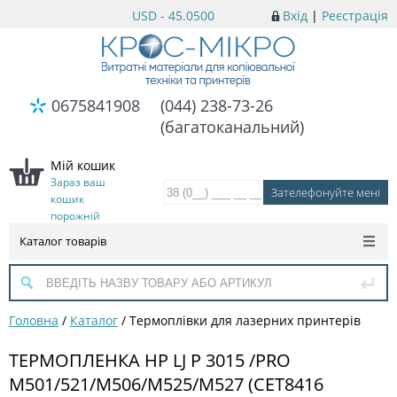
USD - 45.0500
Вхід
|
Реєстрація
0675841908
(044) 238-73-26
(багатоканальний)
Мій кошик
Зараз ваш
кошик
порожній
Каталог товарів
Головна
/
Каталог
/
Термоплівки для лазерних принтерів
ТЕРМОПЛЕНКА HP LJ P 3015 /PRO
M501/521/M506/M525/M527 (CET8416