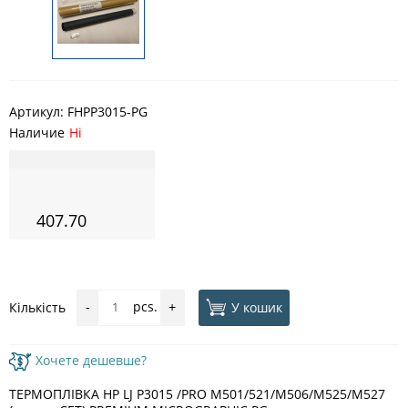
Артикул:
FHPP3015-PG
Наличие
Ні
407.70
pcs.
У кошик
Кількість
-
+
Хочете дешевше?
ТЕРМОПЛІВКА HP LJ P3015 /PRO M501/521/M506/M525/M527