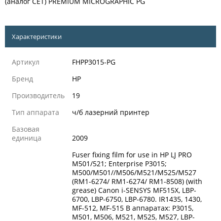
(аналог CET) PREMIUM MICROGRAPHIC PG
Характеристики
Артикул
FHPP3015-PG
Бренд
HP
Производитель
19
Тип аппарата
ч/б лазерний принтер
Базовая
единица
2009
Fuser fixing film for use in HP LJ PRO
M501/521; Enterprise P3015;
M500/M501//M506/M521/M525/M527
(RM1-6274/ RM1-6274/ RM1-8508) (with
grease) Canon i-SENSYS MF515X, LBP-
6700, LBP-6750, LBP-6780. IR1435, 1430,
MF-512, MF-515 В аппаратах: P3015,
M501, M506, M521, M525, M527, LBP-