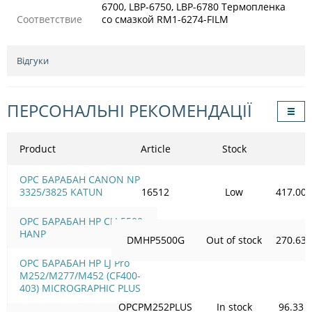
6700, LBP-6750, LBP-6780 Термопленка
Соответствие
со смазкой RM1-6274-FILM
Відгуки
ПЕРСОНАЛЬНІ РЕКОМЕНДАЦІЇ
Product
Article
Stock
OPC БАРАБАН CANON NP
3325/3825 KATUN
16512
Low
417.00
OPC БАРАБАН HP CLJ 5500
HANP
DMHP5500G
Out of stock
270.63
OPC БАРАБАН HP LJ Pro
M252/M277/M452 (CF400-
403) MICROGRAPHIC PLUS
OPCPM252PLUS
In stock
96.33