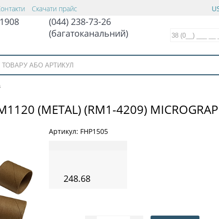
Контакти
Скачати прайс
US
1908
(044) 238-73-26
(багатоканальний)
в
M1120 (METAL) (RM1-4209) MICROGRAP
Артикул:
FHP1505
248.68