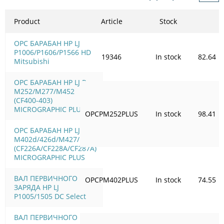
Product
Article
Stock
OPC БАРАБАН HP LJ
P1006/Р1606/Р1566 HD
19346
In stock
82.64
Mitsubishi
OPC БАРАБАН HP LJ Pro
M252/M277/M452
(CF400-403)
MICROGRAPHIC PLUS
OPCPM252PLUS
In stock
98.41
OPC БАРАБАН HP LJ Pro
M402d/426d/M427/M506
(CF226A/CF228A/CF287A)
MICROGRAPHIC PLUS
ВАЛ ПЕРВИЧНОГО
OPCPM402PLUS
In stock
74.55
ЗАРЯДА HP LJ
P1005/1505 DC Select
ВАЛ ПЕРВИЧНОГО