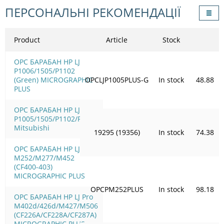
ПЕРСОНАЛЬНІ РЕКОМЕНДАЦІЇ
Product
Article
Stock
OPC БАРАБАН HP LJ
P1006/1505/Р1102
(Green) MICROGRAPHIC
OPCLJP1005PLUS-G
In stock
48.88
PLUS
OPC БАРАБАН HP LJ
P1005/1505/Р1102/Р1566
Mitsubishi
19295 (19356)
In stock
74.38
OPC БАРАБАН HP LJ Pro
M252/M277/M452
(CF400-403)
MICROGRAPHIC PLUS
OPCPM252PLUS
In stock
98.18
OPC БАРАБАН HP LJ Pro
M402d/426d/M427/M506
(CF226A/CF228A/CF287A)
MICROGRAPHIC PLUS