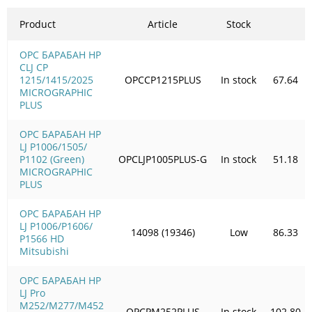
Product
Article
Stock
OPC БАРАБАН HP
CLJ CP
1215/1415/2025
OPCCP1215PLUS
In stock
67.64
MICROGRAPHIC
PLUS
OPC БАРАБАН HP
LJ P1006/1505/
Р1102 (Green)
OPCLJP1005PLUS-G
In stock
51.18
MICROGRAPHIC
PLUS
OPC БАРАБАН HP
LJ P1006/Р1606/
14098 (19346)
Low
86.33
Р1566 HD
Mitsubishi
OPC БАРАБАН HP
LJ Pro
M252/M277/M452
OPCPM252PLUS
In stock
102.80