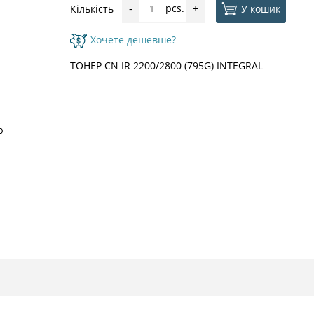
pcs.
У кошик
Кількість
-
+
Хочете дешевше?
ТОНЕР CN IR 2200/2800 (795G) INTEGRAL
ю