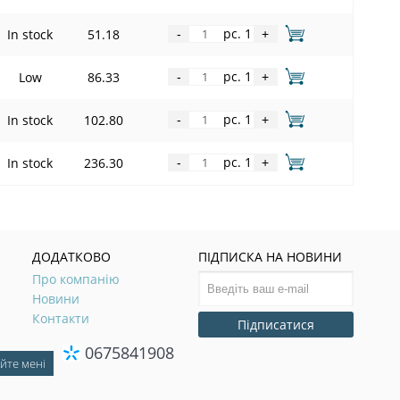
pc. 1
In stock
51.18
-
+
pc. 1
Low
86.33
-
+
pc. 1
In stock
102.80
-
+
pc. 1
In stock
236.30
-
+
ДОДАТКОВО
ПІДПИСКА НА НОВИНИ
Про компанію
Новини
Контакти
Підписатися
0675841908