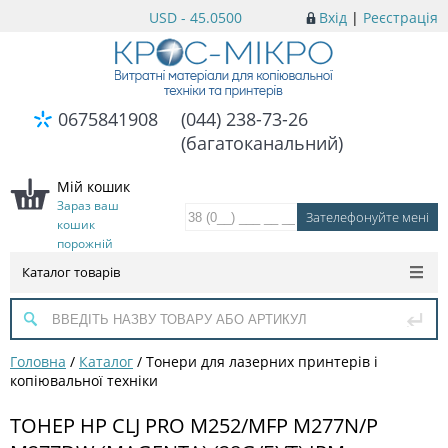
USD - 45.0500
Вхід
|
Реєстрація
0675841908
(044) 238-73-26
(багатоканальний)
Мій кошик
Зараз ваш
кошик
порожній
Каталог товарів
Головна
/
Каталог
/
Тонери для лазерних принтерів і
копіювальної техніки
ТОНЕР HP CLJ PRO M252/MFP M277N/P