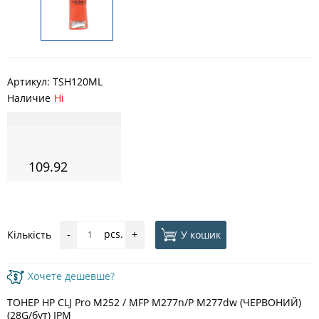
Артикул:
TSH120ML
Наличие
Ні
109.92
pcs.
У кошик
Кількість
-
+
Хочете дешевше?
ТОНЕР HP CLJ Pro M252 / MFP M277n/P M277dw (ЧЕРВОНИЙ)
(28G/бут) IPM