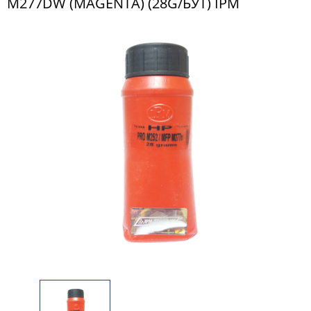
M277DW (MAGENTA) (28G/БУТ) IPM