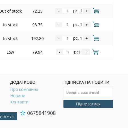
pc. 1
Out of stock
72.25
-
+
pc. 1
In stock
98.75
-
+
pc. 1
In stock
192.80
-
+
pcs.
Low
79.94
-
+
ДОДАТКОВО
ПІДПИСКА НА НОВИНИ
Про компанію
Новини
Контакти
Підписатися
0675841908