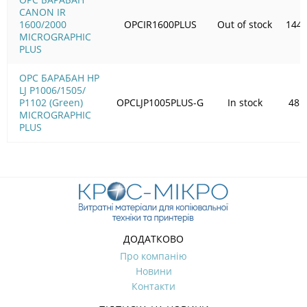
CANON IR
1600/2000
OPCIR1600PLUS
Out of stock
144.
MICROGRAPHIC
PLUS
OPC БАРАБАН HP
LJ P1006/1505/
Р1102 (Green)
OPCLJP1005PLUS-G
In stock
48.
MICROGRAPHIC
PLUS
ДОДАТКОВО
Про компанію
Новини
Контакти