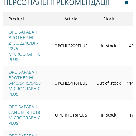
ПЕРСОНАЛЬНІ РЕКОМЕНДАЦІЇ
Product
Article
Stock
OPC БАРАБАН
BROTHER HL
2130/2240/DR-
OPCHL2200PLUS
In stock
143.
2275
MICROGRAPHIC
PLUS
OPC БАРАБАН
BROTHER HL
5440/5445/5450
OPCHL5440PLUS
Out of stock
114.
MICROGRAPHIC
PLUS
OPC БАРАБАН
CANON IR 1018
OPCIR1018PLUS
In stock
117.
MICROGRAPHIC
PLUS
OPC БАРАБАН