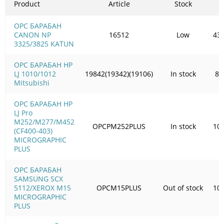
Product
Article
Stock
OPC БАРАБАН
CANON NP
16512
Low
435
3325/3825 KATUN
OPC БАРАБАН HP
LJ 1010/1012
19842(19342)(19106)
In stock
83
Mitsubishi
OPC БАРАБАН HP
LJ Pro
M252/M277/M452
OPCPM252PLUS
In stock
100
(CF400-403)
MICROGRAPHIC
PLUS
OPC БАРАБАН
SAMSUNG SCX
5112/XEROX M15
OPCM15PLUS
Out of stock
105
MICROGRAPHIC
PLUS