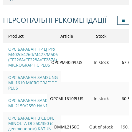
ПЕРСОНАЛЬНІ РЕКОМЕНДАЦІЇ
Product
Article
Stock
OPC БАРАБАН HP LJ Pro
M402d/426d/M427/M506
(CF226A/CF228A/CF287A)
OPCPM402PLUS
In stock
67.8
MICROGRAPHIC PLUS
OPC БАРАБАН SAMSUNG
ML 1610 MICROGRAPHIC
PLUS
OPCML1610PLUS
In stock
60.5
OPC БАРАБАН SAMSUNG
ML 2150/2550 HANP
OPC БАРАБАН В СБОРЕ
MINOLTA DI 250/350 (с
DMML2150G
Out of stock
190.2
девелопером) KATUN