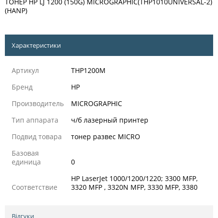
ТОНЕР HP LJ 1200 (150G) MICROGRAPHIC(THP1010UNIVERSAL-2)
(HANP)
Характеристики
Артикул
THP1200M
Бренд
HP
Производитель
MICROGRAPHIC
Тип аппарата
ч/б лазерный принтер
Подвид товара
тонер развес MICRO
Базовая
единица
0
HP LaserJet 1000/1200/1220; 3300 MFP,
Соответствие
3320 MFP , 3320N MFP, 3330 MFP, 3380
Відгуки