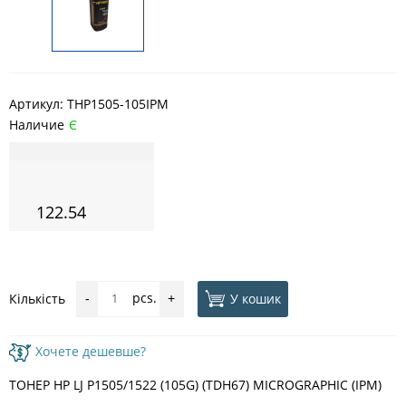
Артикул:
THP1505-105IPM
Наличие
Є
122.54
pcs.
У кошик
Кількість
-
+
Хочете дешевше?
ТОНЕР HP LJ P1505/1522 (105G) (TDH67) MICROGRAPHIC (IPM)