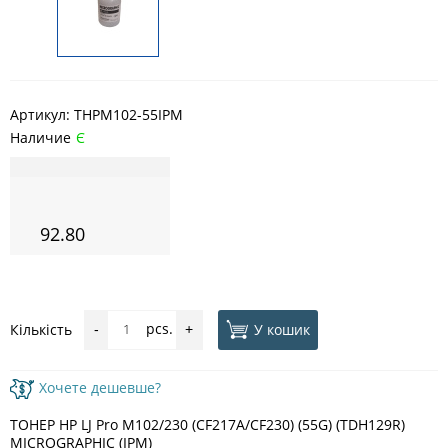
Артикул:
THPM102-55IPM
Наличие
Є
92.80
pcs.
У кошик
Кількість
-
+
Хочете дешевше?
ТОНЕР HP LJ Pro M102/230 (CF217A/CF230) (55G) (TDH129R)
MICROGRAPHIC (IPM)