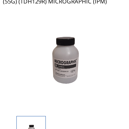
(55G) (TDH129R) MICROGRAPHIC (IPM)