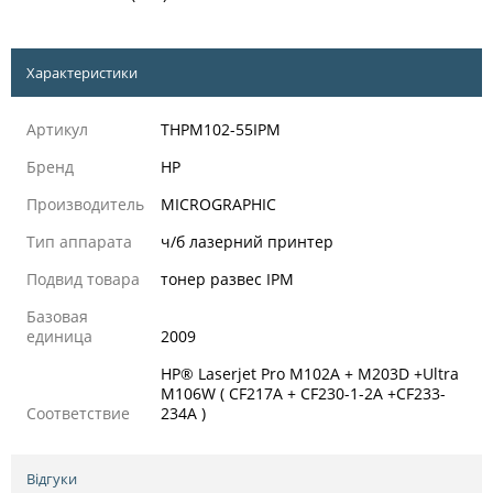
Характеристики
Артикул
THPM102-55IPM
Бренд
HP
Производитель
MICROGRAPHIC
Тип аппарата
ч/б лазерний принтер
Подвид товара
тонер развес IPM
Базовая
единица
2009
HP® Laserjet Pro M102A + M203D +Ultra
M106W ( CF217A + CF230-1-2A +CF233-
Соответствие
234A )
Відгуки