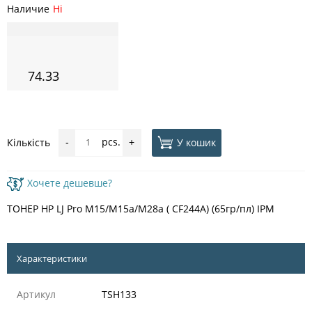
Наличие
Ні
74.33
pcs.
У кошик
Кількість
-
+
Хочете дешевше?
ТОНЕР HP LJ Pro M15/M15a/M28a ( CF244A) (65гр/пл) IPM
Характеристики
Артикул
TSH133