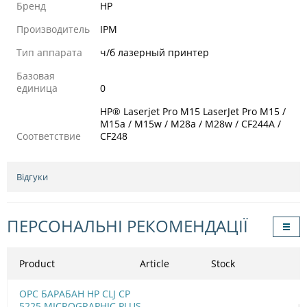
Бренд
HP
Производитель
IPM
Тип аппарата
ч/б лазерный принтер
Базовая
единица
0
HP® Laserjet Pro M15 LaserJet Pro M15 /
M15a / M15w / M28a / M28w / CF244A /
Соответствие
CF248
Відгуки
ПЕРСОНАЛЬНІ РЕКОМЕНДАЦІЇ
Product
Article
Stock
OPC БАРАБАН HP CLJ CP
5225 MICROGRAPHIC PLUS