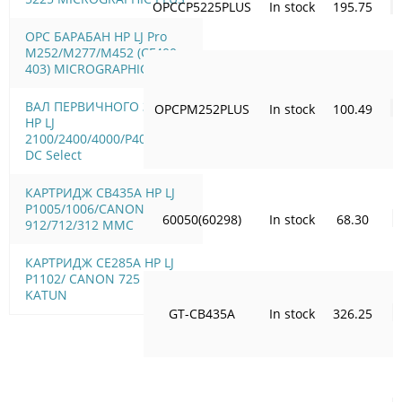
OPCCP5225PLUS
In stock
195.75
OPC БАРАБАН HP LJ Pro
M252/M277/M452 (CF400-
403) MICROGRAPHIC PLUS
ВАЛ ПЕРВИЧНОГО ЗАРЯДА
OPCPM252PLUS
In stock
100.49
HP LJ
2100/2400/4000/P4015/4515
DC Select
КАРТРИДЖ CB435A HP LJ
P1005/1006/CANON
60050(60298)
In stock
68.30
912/712/312 MMC
КАРТРИДЖ CE285A HP LJ
P1102/ CANON 725 SELECT
KATUN
GT-CB435A
In stock
326.25