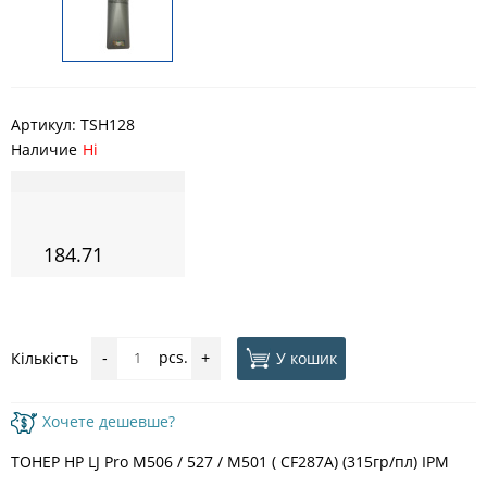
Артикул:
TSH128
Наличие
Ні
184.71
pcs.
У кошик
Кількість
-
+
Хочете дешевше?
ТОНЕР HP LJ Pro M506 / 527 / M501 ( CF287A) (315гр/пл) IPM