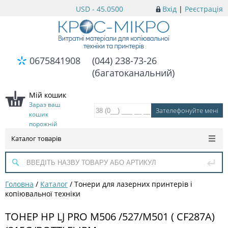
USD - 45.0500
Вхід
|
Реєстрація
0675841908
(044) 238-73-26
(багатоканальний)
Мій кошик
Зараз ваш
кошик
порожній
Каталог товарів
Головна
/
Каталог
/
Тонери для лазерних принтерів і
копіювальної техніки
ТОНЕР HP LJ PRO M506 /527/M501 ( CF287A)