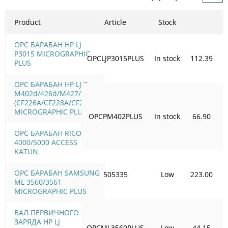
Product
Article
Stock
OPC БАРАБАН HP LJ
P3015 MICROGRAPHIC
OPCLJP3015PLUS
In stock
112.39
PLUS
OPC БАРАБАН HP LJ Pro
M402d/426d/M427/M506
(CF226A/CF228A/CF287A)
MICROGRAPHIC PLUS
OPCPM402PLUS
In stock
66.90
OPC БАРАБАН RICOH FT
4000/5000 ACCESS
KATUN
OPC БАРАБАН SAMSUNG
505335
Low
223.00
ML 3560/3561
MICROGRAPHIC PLUS
ВАЛ ПЕРВИЧНОГО
ЗАРЯДА HP LJ
OPCML3560PLUS
Low
44.15