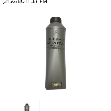
(315G/BOTTLE) IPM