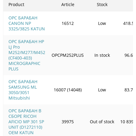
Product
Article
Stock
OPC БАРАБАН
CANON NP
16512
Low
418.5
3325/3825 KATUN
OPC БАРАБАН HP
LJ Pro
M252/M277/M452
OPCPM252PLUS
In stock
96.67
(CF400-403)
MICROGRAPHIC
PLUS
OPC БАРАБАН
SAMSUNG ML
16007 (14048)
Low
83.70
3050/3051
Mitsubishi
OPC БАРАБАН В
СБОРЕ RICOH
AFICIO MP 301 SP
39975
Out of stock
10 839.
UNIT (D1272110)
OEM KATUN