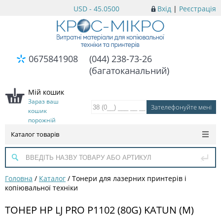
USD - 45.0500
Вхід
|
Реєстрація
0675841908
(044) 238-73-26
(багатоканальний)
Мій кошик
Зараз ваш
кошик
порожній
Каталог товарів
Головна
/
Каталог
/
Тонери для лазерних принтерів і
копіювальної техніки
ТОНЕР HP LJ PRO P1102 (80G) KATUN (M)