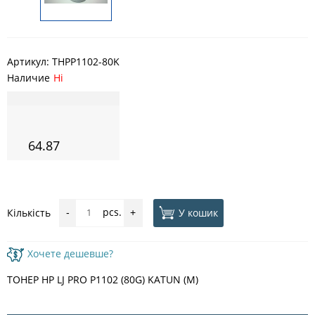
Артикул:
THPР1102-80K
Наличие
Ні
64.87
pcs.
У кошик
Кількість
-
+
Хочете дешевше?
ТОНЕР HP LJ PRO P1102 (80G) KATUN (M)