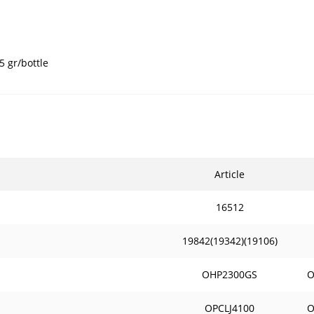
 gr/bottle
Article
16512
19842(19342)(19106)
ОHP2300GS
O
OPCLJ4100
O