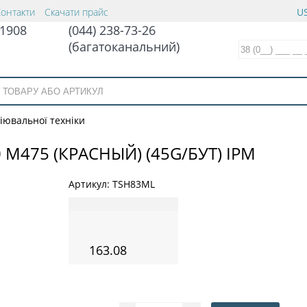
Контакти
Скачати прайс
US
1908
(044) 238-73-26
(багатоканальний)
іювальної техніки
 M475 (КРАСНЫЙ) (45G/БУТ) IPM
Артикул:
TSH83ML
163.08