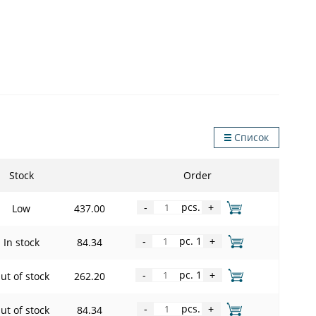
Список
Stock
Order
pcs.
Low
437.00
-
+
pc. 1
In stock
84.34
-
+
pc. 1
ut of stock
262.20
-
+
pcs.
ut of stock
84.34
-
+